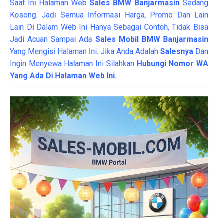
Saat Ini Halaman Web
Sales
BMW Banjarmasin
Sedang
Kosong. Jadi Semua Informasi Harga, Promo Dan Lain
Lain Di Dalam Web Ini Hanya Sebagai Contoh, Tidak Bisa
Jadi Acuan Sampai Ada
Sales Mobil BMW Banjarmasin
Yang Mengisi Halaman Ini. Jika Anda Adalah
Salesnya
Dan
Ingin Menyewa Halaman Ini Silahkan
Hubungi Nomor WA
Yang Ada Di Halaman Web Ini.