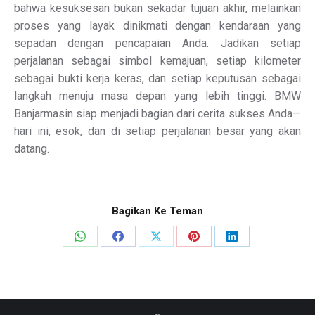
bahwa kesuksesan bukan sekadar tujuan akhir, melainkan
proses yang layak dinikmati dengan kendaraan yang
sepadan dengan pencapaian Anda. Jadikan setiap
perjalanan sebagai simbol kemajuan, setiap kilometer
sebagai bukti kerja keras, dan setiap keputusan sebagai
langkah menuju masa depan yang lebih tinggi. BMW
Banjarmasin siap menjadi bagian dari cerita sukses Anda—
hari ini, esok, dan di setiap perjalanan besar yang akan
datang.
Bagikan Ke Teman
Share
Share
Share
Share
Share
on
on
on
on
on
WhatsApp
Facebook
X
Pinterest
LinkedIn