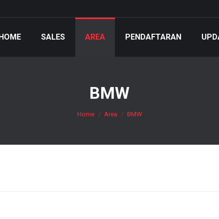
HOME
SALES
AREA
PENDAFTARAN
UPD
BMW
You are here:
Home
Area
BMW