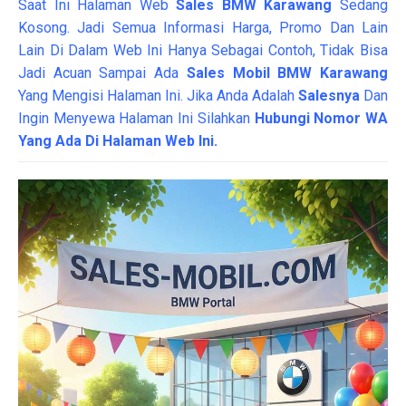
Saat Ini Halaman Web
Sales
BMW Karawang
Sedang
Kosong. Jadi Semua Informasi Harga, Promo Dan Lain
Lain Di Dalam Web Ini Hanya Sebagai Contoh, Tidak Bisa
Jadi Acuan Sampai Ada
Sales Mobil BMW Karawang
Yang Mengisi Halaman Ini. Jika Anda Adalah
Salesnya
Dan
Ingin Menyewa Halaman Ini Silahkan
Hubungi Nomor WA
Yang Ada Di Halaman Web Ini.