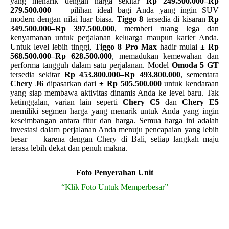
yang menarik dengan harga sekitar
Rp 249.500.000–Rp
279.500.000
— pilihan ideal bagi Anda yang ingin SUV
modern dengan nilai luar biasa.
Tiggo 8
tersedia di kisaran
Rp
349.500.000–Rp 397.500.000
, memberi ruang lega dan
kenyamanan untuk perjalanan keluarga maupun karier Anda.
Untuk level lebih tinggi,
Tiggo 8 Pro Max
hadir mulai
± Rp
568.500.000–Rp 628.500.000
, memadukan kemewahan dan
performa tangguh dalam satu perjalanan. Model
Omoda 5 GT
tersedia sekitar
Rp 453.800.000–Rp 493.800.000
, sementara
Chery J6
dipasarkan dari
± Rp 505.500.000
untuk kendaraan
yang siap membawa aktivitas dinamis Anda ke level baru. Tak
ketinggalan, varian lain seperti
Chery C5
dan
Chery E5
memiliki segmen harga yang menarik untuk Anda yang ingin
keseimbangan antara fitur dan harga. Semua harga ini adalah
investasi dalam perjalanan Anda menuju pencapaian yang lebih
besar — karena dengan Chery di Bali, setiap langkah maju
terasa lebih dekat dan penuh makna.
Foto Penyerahan Unit
“Klik Foto Untuk Memperbesar”