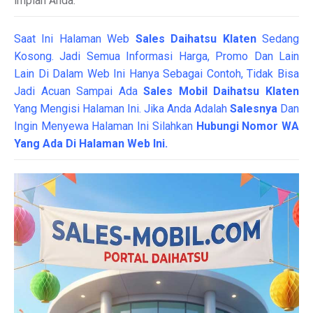
impian Anda.
Saat Ini Halaman Web
Sales
Daihatsu Klaten
Sedang
Kosong. Jadi Semua Informasi Harga, Promo Dan Lain
Lain Di Dalam Web Ini Hanya Sebagai Contoh, Tidak Bisa
Jadi Acuan Sampai Ada
Sales Mobil Daihatsu Klaten
Yang Mengisi Halaman Ini. Jika Anda Adalah
Salesnya
Dan
Ingin Menyewa Halaman Ini Silahkan
Hubungi Nomor WA
Yang Ada Di Halaman Web Ini.