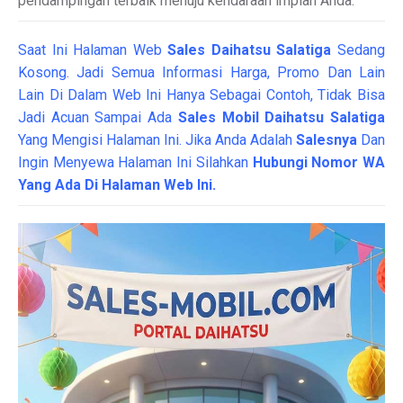
pendampingan terbaik menuju kendaraan impian Anda.
Saat Ini Halaman Web
Sales
Daihatsu Salatiga
Sedang
Kosong. Jadi Semua Informasi Harga, Promo Dan Lain
Lain Di Dalam Web Ini Hanya Sebagai Contoh, Tidak Bisa
Jadi Acuan Sampai Ada
Sales Mobil Daihatsu Salatiga
Yang Mengisi Halaman Ini. Jika Anda Adalah
Salesnya
Dan
Ingin Menyewa Halaman Ini Silahkan
Hubungi Nomor WA
Yang Ada Di Halaman Web Ini.