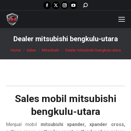
Facebook
X
Instagram
YouTube
Search:
page
page
page
page
opens
opens
opens
opens
in
in
in
in
new
new
new
new
Dealer mitsubishi bengkulu-utara
window
window
window
window
You are here:
Home
Sales
Mitsubishi
Dealer mitsubishi bengkulu-utara
Sales mobil
mitsubishi
bengkulu-utara
Menjual mobil
mitsubishi xpander, xpander cross,