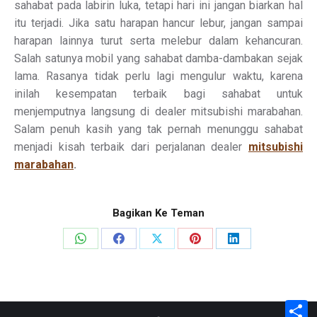
sahabat pada labirin luka, tetapi hari ini jangan biarkan hal
itu terjadi. Jika satu harapan hancur lebur, jangan sampai
harapan lainnya turut serta melebur dalam kehancuran.
Salah satunya mobil yang sahabat damba-dambakan sejak
lama. Rasanya tidak perlu lagi mengulur waktu, karena
inilah kesempatan terbaik bagi sahabat untuk
menjemputnya langsung di dealer mitsubishi marabahan.
Salam penuh kasih yang tak pernah menunggu sahabat
menjadi kisah terbaik dari perjalanan dealer
mitsubishi
marabahan
.
Bagikan Ke Teman
Share
Share
Share
Share
Share
on
on
on
on
on
WhatsApp
Facebook
X
Pinterest
LinkedIn
S