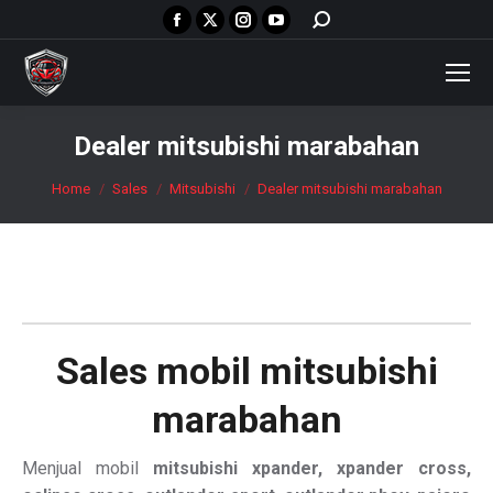
Facebook
X
Instagram
YouTube
Search:
page
page
page
page
opens
opens
opens
opens
in
in
in
in
new
new
new
new
Dealer mitsubishi marabahan
window
window
window
window
You are here:
Home
Sales
Mitsubishi
Dealer mitsubishi marabahan
Sales mobil
mitsubishi
marabahan
Menjual mobil
mitsubishi xpander, xpander cross,