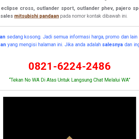
eclipse cross, outlander sport, outlander phev, pajero spor
a
sales
mitsubishi pandaan
pada nomor kontak dibawah ini.
aan
sedang kosong. Jadi semua informasi harga, promo dan lain l
aan
yang mengisi halaman ini. Jika anda adalah
salesnya
dan in
0821-6224-2486
“Tekan No WA Di Atas Untuk Langsung Chat Melalui WA”