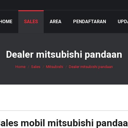
HOME
SALES
AREA
PENDAFTARAN
UPD
Dealer mitsubishi pandaan
You are here:
Home
Sales
Mitsubishi
Dealer mitsubishi pandaan
ales mobil
mitsubishi panda