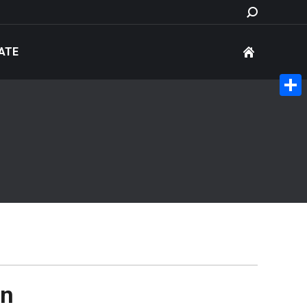
Search:
ATE
Share
an