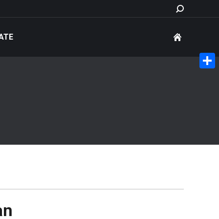
Search:
ATE
Share
an