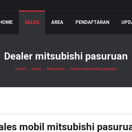
HOME
SALES
AREA
PENDAFTARAN
UPD
Dealer mitsubishi pasuruan
You are here:
Home
Sales
Mitsubishi
Dealer mitsubishi pasuruan
ales mobil
mitsubishi pasuru