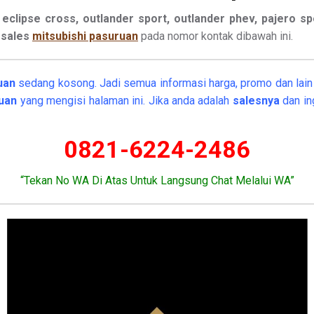
eclipse cross, outlander sport, outlander phev, pajero spor
a
sales
mitsubishi pasuruan
pada nomor kontak dibawah ini.
ruan
sedang kosong. Jadi semua informasi harga, promo dan lain l
ruan
yang mengisi halaman ini. Jika anda adalah
salesnya
dan in
0821-6224-2486
“Tekan No WA Di Atas Untuk Langsung Chat Melalui WA”