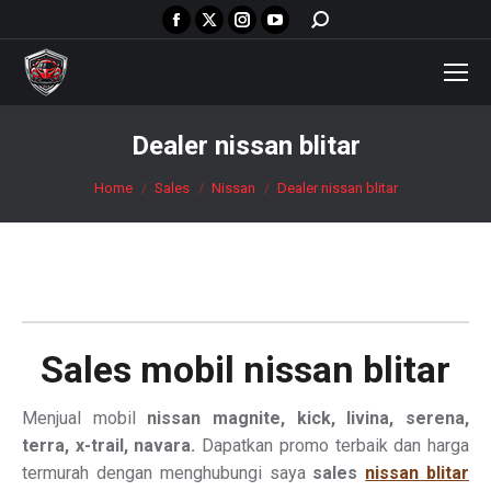
Facebook
X
Instagram
YouTube
Search:
page
page
page
page
opens
opens
opens
opens
in
in
in
in
new
new
new
new
Dealer nissan blitar
window
window
window
window
You are here:
Home
Sales
Nissan
Dealer nissan blitar
Sales mobil
nissan blitar
Menjual mobil
nissan magnite, kick, livina, serena,
terra, x-trail, navara.
Dapatkan promo terbaik dan harga
termurah dengan menghubungi saya
sales
nissan blitar