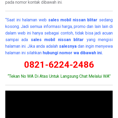
pada nomor kontak dibawah ini.
“Saat ini halaman web
sales
mobil
nissan blitar
sedang
kosong. Jadi semua informasi harga, promo dan lain lain di
dalam web ini hanya sebagai contoh, tidak bisa jadi acuan
sampai ada
sales mobil nissan blitar
yang mengisi
halaman ini. Jika anda adalah
salesnya
dan ingin menyewa
halaman ini silahkan
hubungi nomor wa dibawah ini.
0821-6224-2486
“Tekan No WA Di Atas Untuk Langsung Chat Melalui WA”