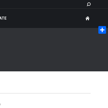
Search:
ATE
Share
o