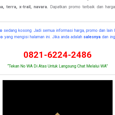
a, terra, x-trail, navara.
Dapatkan promo terbaik dan har
to
sedang kosong. Jadi semua informasi harga, promo dan lain la
rto
yang mengisi halaman ini. Jika anda adalah
salesnya
dan ing
0821-6224-2486
“Tekan No WA Di Atas Untuk Langsung Chat Melalui WA”