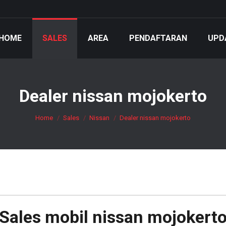
HOME
SALES
AREA
PENDAFTARAN
UPD
Dealer nissan mojokerto
You are here:
Home
Sales
Nissan
Dealer nissan mojokerto
Sales mobil
nissan mojokert