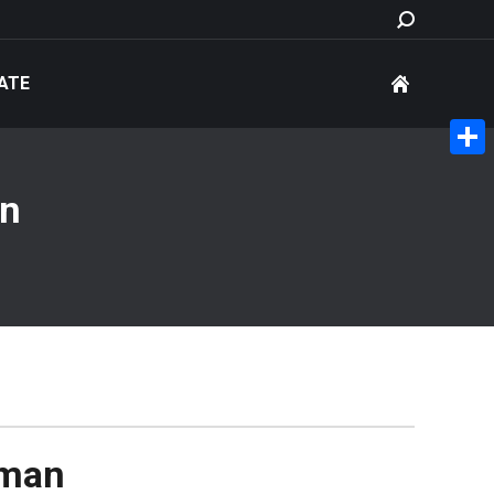
Search:
ATE
Share
an
aman