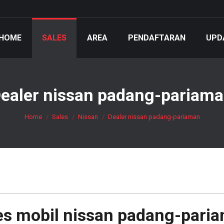
HOME
SALES
AREA
PENDAFTARAN
UPD
ealer nissan padang-pariam
You are here:
Home
Sales
Nissan
Dealer nissan padang-pariaman
es mobil
nissan padang-pari