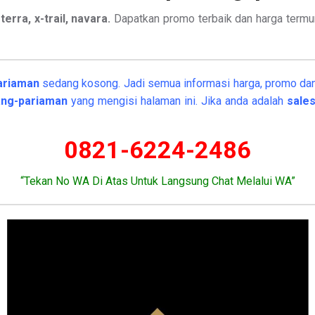
terra, x-trail, navara.
Dapatkan promo terbaik dan harga term
ariaman
sedang kosong. Jadi semua informasi harga, promo dan l
dang-pariaman
yang mengisi halaman ini. Jika anda adalah
sale
0821-6224-2486
“Tekan No WA Di Atas Untuk Langsung Chat Melalui WA”