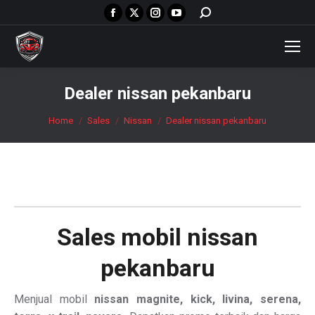
Facebook
X
Instagram
YouTube
Search:
page
page
page
page
opens
opens
opens
opens
in
in
in
in
new
new
new
new
Dealer nissan pekanbaru
window
window
window
window
You are here:
Home
Sales
Nissan
Dealer nissan pekanbaru
Sales mobil
nissan
pekanbaru
Menjual mobil
nissan magnite, kick, livina, serena,