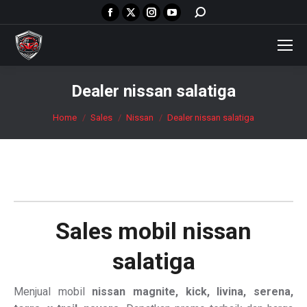
Facebook
X
Instagram
YouTube
Search:
page
page
page
page
opens
opens
opens
opens
in
in
in
in
new
new
new
new
Dealer nissan salatiga
window
window
window
window
You are here:
Home
Sales
Nissan
Dealer nissan salatiga
Sales mobil
nissan
salatiga
Menjual mobil
nissan magnite, kick, livina, serena,