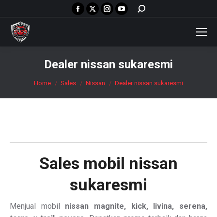
Facebook
X
Instagram
YouTube
Search:
page
page
page
page
opens
opens
opens
opens
in
in
in
in
new
new
new
new
Dealer nissan sukaresmi
window
window
window
window
You are here:
Home
Sales
Nissan
Dealer nissan sukaresmi
Sales mobil
nissan
sukaresmi
Menjual mobil
nissan magnite, kick, livina, serena,