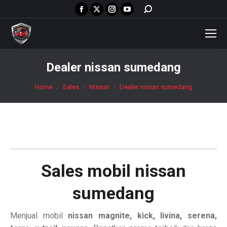
Facebook
X
Instagram
YouTube
Search:
page
page
page
page
opens
opens
opens
opens
in
in
in
in
new
new
new
new
Dealer nissan sumedang
window
window
window
window
You are here:
Home
Sales
Nissan
Dealer nissan sumedang
Sales mobil
nissan
sumedang
Menjual mobil
nissan magnite, kick, livina, serena,