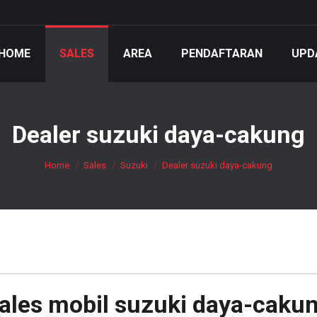
HOME
SALES
AREA
PENDAFTARAN
UPD
Dealer suzuki daya-cakung
You are here:
Home
Sales
Suzuki
Dealer suzuki daya-cakung
ales mobil
suzuki daya-caku