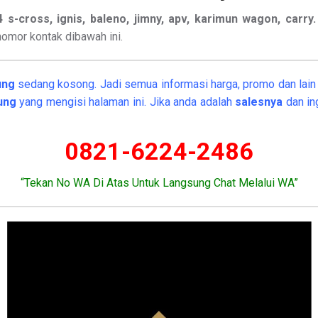
x4 s-cross, ignis, baleno, jimny, apv, karimun wagon, carry
omor kontak dibawah ini.
ung
sedang kosong. Jadi semua informasi harga, promo dan lain l
kung
yang mengisi halaman ini. Jika anda adalah
salesnya
dan in
0821-6224-2486
“Tekan No WA Di Atas Untuk Langsung Chat Melalui WA”