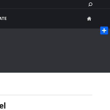
Search:
ATE
Share
el