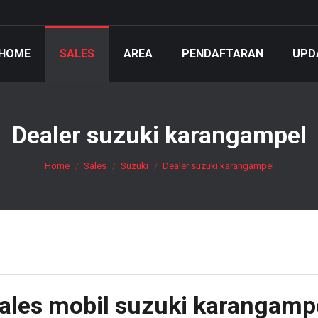
HOME
SALES
AREA
PENDAFTARAN
UPD
Dealer suzuki karangampel
You are here:
Home
Sales
Suzuki
Dealer suzuki karangampel
ales mobil
suzuki karangamp