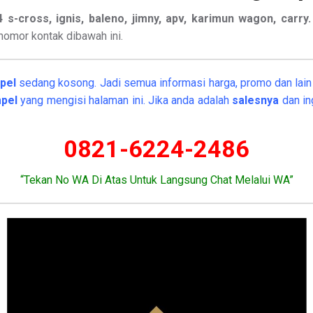
x4 s-cross, ignis, baleno, jimny, apv, karimun wagon, carry
omor kontak dibawah ini.
mpel
sedang kosong. Jadi semua informasi harga, promo dan lain l
mpel
yang mengisi halaman ini. Jika anda adalah
salesnya
dan in
0821-6224-2486
“Tekan No WA Di Atas Untuk Langsung Chat Melalui WA”