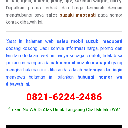
cross, ignis, baleno, jimny, apv, karimun wagon, carry.
Dapatkan promo terbaik dan harga termurah dengan
menghubungi saya
sales
suzuki maospati
pada nomor
kontak dibawah ini.
“Saat ini halaman web
sales
mobil
suzuki maospati
sedang kosong. Jadi semua informasi harga, promo dan
lain lain di dalam web ini hanya sebagai contoh, tidak bisa
jadi acuan sampai ada
sales mobil suzuki maospati
yang
mengisi halaman ini. Jika anda adalah
salesnya
dan ingin
menyewa halaman ini silahkan
hubungi nomor wa
dibawah ini.
0821-6224-2486
“Tekan No WA Di Atas Untuk Langsung Chat Melalui WA”