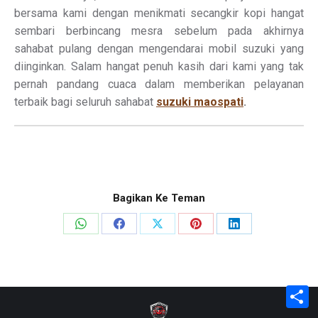
bersama kami dengan menikmati secangkir kopi hangat
sembari berbincang mesra sebelum pada akhirnya
sahabat pulang dengan mengendarai mobil suzuki yang
diinginkan. Salam hangat penuh kasih dari kami yang tak
pernah pandang cuaca dalam memberikan pelayanan
terbaik bagi seluruh sahabat
suzuki maospati
.
Bagikan Ke Teman
Share
Share
Share
Share
Share
on
on
on
on
on
WhatsApp
Facebook
X
Pinterest
LinkedIn
S