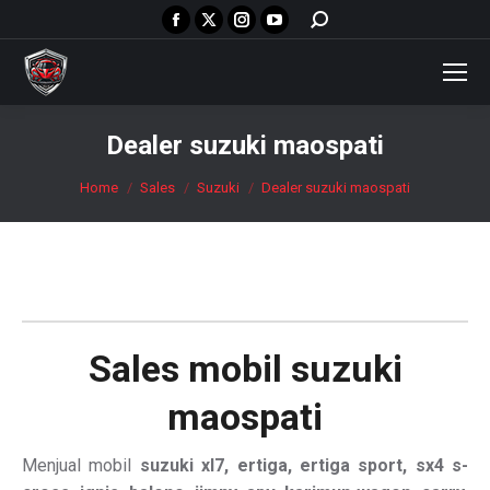
Facebook
X
Instagram
YouTube
Search:
page
page
page
page
opens
opens
opens
opens
in
in
in
in
new
new
new
new
Dealer suzuki maospati
window
window
window
window
You are here:
Home
Sales
Suzuki
Dealer suzuki maospati
Sales mobil
suzuki
maospati
Menjual mobil
suzuki xl7, ertiga, ertiga sport, sx4 s-