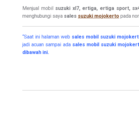
Menjual mobil
suzuki xl7, ertiga, ertiga sport, s
menghubungi saya
sales
suzuki mojokerto
pada nom
“Saat ini halaman web
sales
mobil
suzuki mojoker
jadi acuan sampai ada
sales mobil suzuki mojoke
dibawah ini.