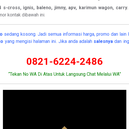
x4 s-cross, ignis, baleno, jimny, apv, karimun wagon, carry
or kontak dibawah ini.
to
sedang kosong. Jadi semua informasi harga, promo dan lain la
rto
yang mengisi halaman ini. Jika anda adalah
salesnya
dan ing
0821-6224-2486
“Tekan No WA Di Atas Untuk Langsung Chat Melalui WA”