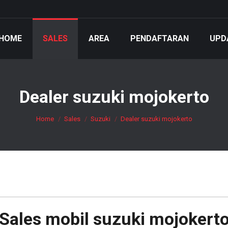
HOME
SALES
AREA
PENDAFTARAN
UPD
Dealer suzuki mojokerto
You are here:
Home
Sales
Suzuki
Dealer suzuki mojokerto
Sales mobil
suzuki mojokert