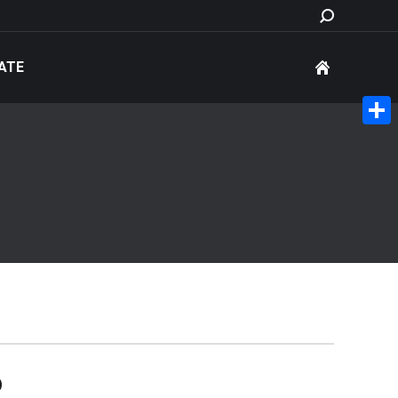
Search:
ATE
Share
o