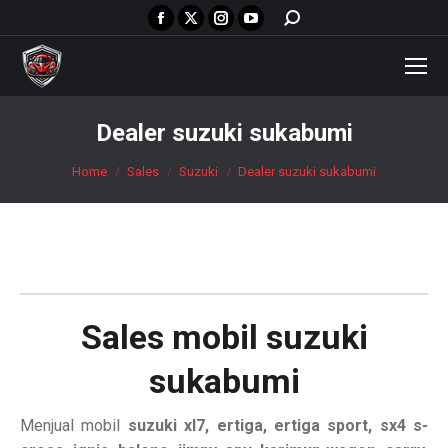
Facebook
X
Instagram
YouTube
Search:
page
page
page
page
opens
opens
opens
opens
in
in
in
in
new
new
new
new
Dealer suzuki sukabumi
window
window
window
window
You are here:
Home
Sales
Suzuki
Dealer suzuki sukabumi
Sales mobil
suzuki
sukabumi
Menjual mobil
suzuki xl7, ertiga, ertiga sport, sx4 s-