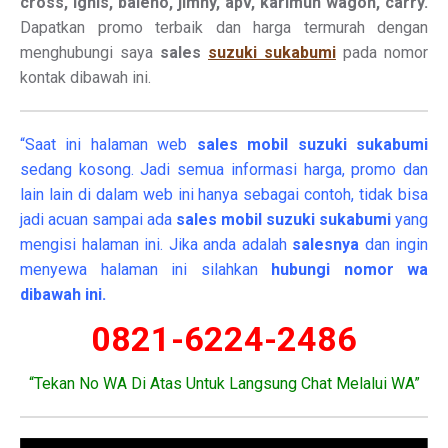
cross, ignis, baleno, jimny, apv, karimun wagon, carry.
Dapatkan promo terbaik dan harga termurah dengan
menghubungi saya
sales
suzuki sukabumi
pada nomor
kontak dibawah ini.
“Saat ini halaman web
sales
mobil
suzuki sukabumi
sedang kosong. Jadi semua informasi harga, promo dan
lain lain di dalam web ini hanya sebagai contoh, tidak bisa
jadi acuan sampai ada
sales mobil suzuki sukabumi
yang
mengisi halaman ini. Jika anda adalah
salesnya
dan ingin
menyewa halaman ini silahkan
hubungi nomor wa
dibawah ini.
0821-6224-2486
“Tekan No WA Di Atas Untuk Langsung Chat Melalui WA”