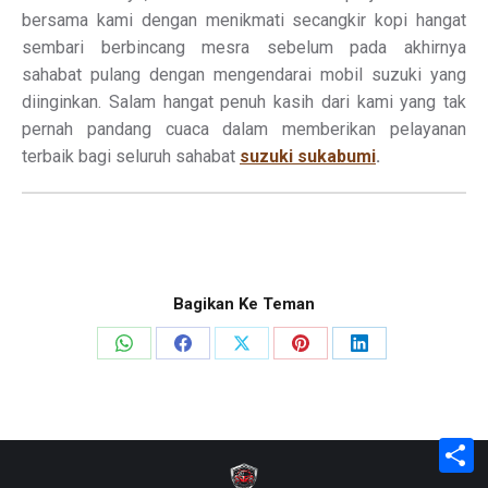
bersama kami dengan menikmati secangkir kopi hangat
sembari berbincang mesra sebelum pada akhirnya
sahabat pulang dengan mengendarai mobil suzuki yang
diinginkan. Salam hangat penuh kasih dari kami yang tak
pernah pandang cuaca dalam memberikan pelayanan
terbaik bagi seluruh sahabat
suzuki sukabumi
.
Bagikan Ke Teman
Share
Share
Share
Share
Share
on
on
on
on
on
WhatsApp
Facebook
X
Pinterest
LinkedIn
S