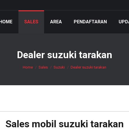
HOME
SALES
AREA
PENDAFTARAN
UPD
Dealer suzuki tarakan
You are here:
Home
Sales
Suzuki
Dealer suzuki tarakan
Sales mobil
suzuki tarakan