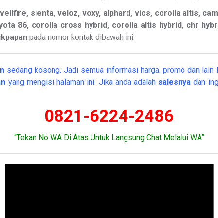
ellfire, sienta, veloz, voxy, alphard, vios, corolla altis, cam
oyota 86, corolla cross hybrid, corolla altis hybrid, chr hyb
likpapan
pada nomor kontak dibawah ini.
an
sedang kosong. Jadi semua informasi harga, promo dan lain la
pan
yang mengisi halaman ini. Jika anda adalah
salesnya
dan ing
0821-6224-2486
“Tekan No WA Di Atas Untuk Langsung Chat Melalui WA”