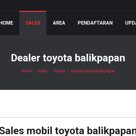
HOME
SALES
AREA
PENDAFTARAN
UPD
Dealer toyota balikpapan
You are here:
Home
Sales
Toyota
Dealer toyota balikpapan
Sales mobil
toyota balikpapa