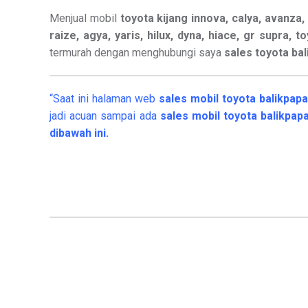
Menjual mobil
toyota kijang innova, calya, avanza, v
raize, agya, yaris, hilux, dyna, hiace, gr supra, t
termurah dengan menghubungi saya
sales toyota ba
“Saat ini halaman web
sales
mobil
toyota balikpap
jadi acuan sampai ada
sales mobil toyota balikpa
dibawah ini.