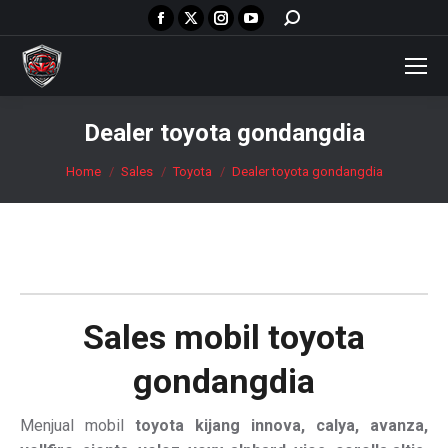
Facebook
X
Instagram
YouTube
Search:
page
page
page
page
opens
opens
opens
opens
in
in
in
in
new
new
new
new
Dealer toyota gondangdia
window
window
window
window
You are here:
Home
Sales
Toyota
Dealer toyota gondangdia
Sales mobil
toyota
gondangdia
Menjual mobil
toyota kijang innova, calya, avanza,