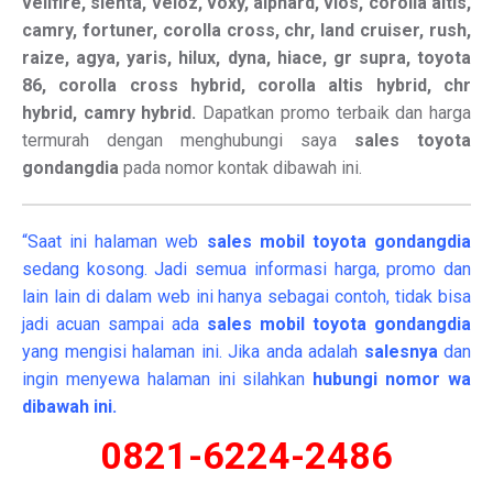
vellfire, sienta, veloz, voxy, alphard, vios, corolla altis,
camry, fortuner, corolla cross, chr, land cruiser, rush,
raize, agya, yaris, hilux, dyna, hiace, gr supra, toyota
86, corolla cross hybrid, corolla altis hybrid, chr
hybrid, camry hybrid.
Dapatkan promo terbaik dan harga
termurah dengan menghubungi saya
sales toyota
gondangdia
pada nomor kontak dibawah ini.
“Saat ini halaman web
sales
mobil
toyota gondangdia
sedang kosong. Jadi semua informasi harga, promo dan
lain lain di dalam web ini hanya sebagai contoh, tidak bisa
jadi acuan sampai ada
sales mobil toyota gondangdia
yang mengisi halaman ini. Jika anda adalah
salesnya
dan
ingin menyewa halaman ini silahkan
hubungi nomor wa
dibawah ini.
0821-6224-2486