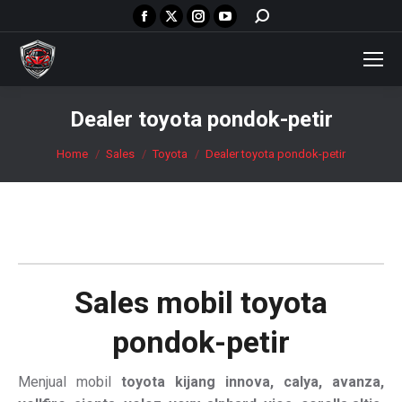
Facebook
X
Instagram
YouTube
Search:
page
page
page
page
opens
opens
opens
opens
in
in
in
in
new
new
new
new
Dealer toyota pondok-petir
window
window
window
window
You are here:
Home
Sales
Toyota
Dealer toyota pondok-petir
Sales mobil
toyota
pondok-petir
Menjual mobil
toyota kijang innova, calya, avanza,