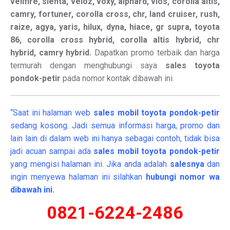
vellfire, sienta, veloz, voxy, alphard, vios, corolla altis,
camry, fortuner, corolla cross, chr, land cruiser, rush,
raize, agya, yaris, hilux, dyna, hiace, gr supra, toyota
86, corolla cross hybrid, corolla altis hybrid, chr
hybrid, camry hybrid.
Dapatkan promo terbaik dan harga
termurah dengan menghubungi saya
sales toyota
pondok-petir
pada nomor kontak dibawah ini.
“Saat ini halaman web
sales
mobil
toyota pondok-petir
sedang kosong. Jadi semua informasi harga, promo dan
lain lain di dalam web ini hanya sebagai contoh, tidak bisa
jadi acuan sampai ada
sales mobil toyota pondok-petir
yang mengisi halaman ini. Jika anda adalah
salesnya
dan
ingin menyewa halaman ini silahkan
hubungi nomor wa
dibawah ini.
0821-6224-2486