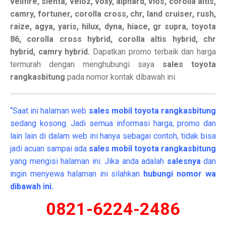
vellfire, sienta, veloz, voxy, alphard, vios, corolla altis,
camry, fortuner, corolla cross, chr, land cruiser, rush,
raize, agya, yaris, hilux, dyna, hiace, gr supra, toyota
86, corolla cross hybrid, corolla altis hybrid, chr
hybrid, camry hybrid.
Dapatkan promo terbaik dan harga
termurah dengan menghubungi saya
sales toyota
rangkasbitung
pada nomor kontak dibawah ini.
“Saat ini halaman web
sales
mobil
toyota rangkasbitung
sedang kosong. Jadi semua informasi harga, promo dan
lain lain di dalam web ini hanya sebagai contoh, tidak bisa
jadi acuan sampai ada
sales mobil toyota rangkasbitung
yang mengisi halaman ini. Jika anda adalah
salesnya
dan
ingin menyewa halaman ini silahkan
hubungi nomor wa
dibawah ini.
0821-6224-2486