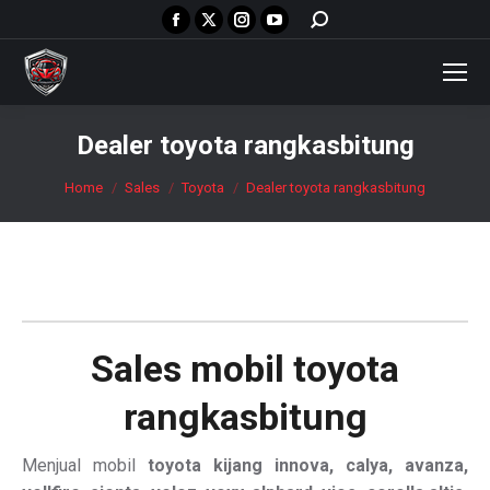
Facebook
X
Instagram
YouTube
Search:
page
page
page
page
opens
opens
opens
opens
in
in
in
in
new
new
new
new
Dealer toyota rangkasbitung
window
window
window
window
You are here:
Home
Sales
Toyota
Dealer toyota rangkasbitung
Sales mobil
toyota
rangkasbitung
Menjual mobil
toyota kijang innova, calya, avanza,