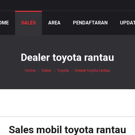
OME
SALES
AREA
PENDAFTARAN
UPDA
Dealer toyota rantau
You are here:
Home
Sales
Toyota
Dealer toyota rantau
Sales mobil
toyota rantau