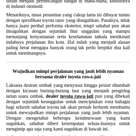
sudah menjadi perbincangan hangat di mana-mana, khususnya
di industri otomotif.
Menariknya, masa penantian yang cukup lama ini dibayar tuntas
dengan spesifikasi toyota raize yang disuguhkan. Pasalnya, tidak
hanya juara perihal performa eksterior, tetapi sahabat pun akan
disuguhkan dengan sejumlah fitur unggulan yang mampu
menunjang kenyamanan serta keselamatan tatkala menikmati
indahnya perjalanan ibu kota. Hal inilah yang menjadi alasan
paling berat mengapa banyak orang tak perlu berpikir dua kali
untuk meminangnya.
Wujudkan mimpi perjalanan yang jauh lebih nyaman
bersama dealer toyota rawa-jati
Laksana desiran ombak yang menyusut hingga pesisir ditambah
dengan kicauan burung-burung laut yang menjadi pengiring
tarian suara ombak,
dealer
toyota rawa-jati
pun yang dibekali
dengan sejumlah keunggulan untuk menciptakan rona bahagia
bagi seluruh sahabat toyota tak akan pernah berhenti membantu
untuk mewujudkan mimpi perjalanan yang jauh lebih nyaman.
Dengan mengetahui beberapa keistimewaan yang kami
suguhkan, sahabat diberi kesempatan seluas-luasnya untuk
mengintip apa saja yang kami suguhkan di bawah ini.