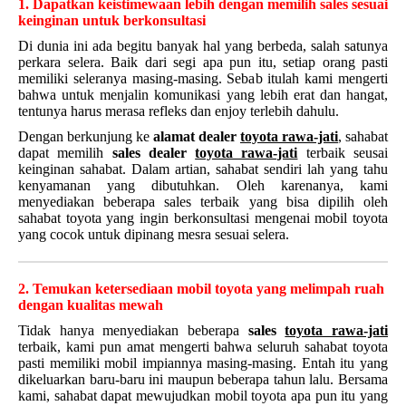
1. Dapatkan keistimewaan lebih dengan memilih sales sesuai
keinginan untuk berkonsultasi
Di dunia ini ada begitu banyak hal yang berbeda, salah satunya
perkara selera. Baik dari segi apa pun itu, setiap orang pasti
memiliki seleranya masing-masing. Sebab itulah kami mengerti
bahwa untuk menjalin komunikasi yang lebih erat dan hangat,
tentunya harus merasa refleks dan enjoy terlebih dahulu.
Dengan berkunjung ke
alamat dealer
toyota rawa-jati
, sahabat
dapat memilih
sales dealer
toyota rawa-jati
terbaik seusai
keinginan sahabat. Dalam artian, sahabat sendiri lah yang tahu
kenyamanan yang dibutuhkan. Oleh karenanya, kami
menyediakan beberapa sales terbaik yang bisa dipilih oleh
sahabat toyota yang ingin berkonsultasi mengenai mobil toyota
yang cocok untuk dipinang mesra sesuai selera.
2. Temukan ketersediaan mobil toyota yang melimpah ruah
dengan kualitas mewah
Tidak hanya menyediakan beberapa
sales
toyota rawa-jati
terbaik, kami pun amat mengerti bahwa seluruh sahabat toyota
pasti memiliki mobil impiannya masing-masing. Entah itu yang
dikeluarkan baru-baru ini maupun beberapa tahun lalu. Bersama
kami, sahabat dapat mewujudkan mobil toyota apa pun itu yang