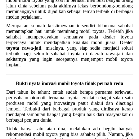
mobil-mobil toyota yang saat ini berhasil membuat banyak orang
jatuh cinta sebelum pada akhirnya lekas berbondong-bondong
meminangnya untuk dijadikan sebagai teman terbaik di berbagai
medan perjalanan.
Merupakan sebuah keistimewaan tersendiri bilamana sahabat
memantapkan hati untuk meminang mobil toyota. Terlebih jika
sahabat mempercayakan semuanya pada dealer toyota
terpercaya untuk mendapatkan kualitas mobil juara. Dealer
toyota rawa-jati
, misalnya, yang siap sedia menjadi solusi
terbaik bagi seluruh sahabat toyota di daerah rawa-jati dan
sekitarnya yang ingin secepatnya menjemput mobil toyota
impian.
Bukti nyata inovasi mobil toyota tidak pernah reda
Dari tahun ke tahun; entah sudah berapa purnama terlewati,
perusahaan otomotif ternama toyota tercatat sebagai salah satu
produsen mobil yang inovasinya patut diakui dan diacungi
jempol. Terbukti dari berbagai produk yang dirilisnya kerap
mendapat sambutan hangat yang begitu baik dari masyarakat di
berbagai penjuru dunia.
Tidak hanya satu atau dua, melainkan ada begitu banyak
rekomendasi mobil toyota yang bisa sahabat pilih. Namun, jika