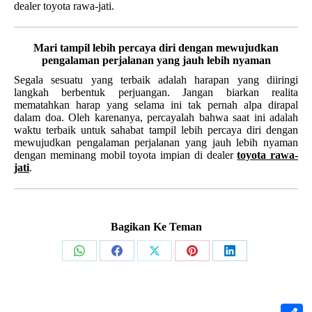
dealer toyota rawa-jati.
Mari tampil lebih percaya diri dengan mewujudkan
pengalaman perjalanan yang jauh lebih nyaman
Segala sesuatu yang terbaik adalah harapan yang diiringi
langkah berbentuk perjuangan. Jangan biarkan realita
mematahkan harap yang selama ini tak pernah alpa dirapal
dalam doa. Oleh karenanya, percayalah bahwa saat ini adalah
waktu terbaik untuk sahabat tampil lebih percaya diri dengan
mewujudkan pengalaman perjalanan yang jauh lebih nyaman
dengan meminang mobil toyota impian di dealer
toyota rawa-
jati
.
Bagikan Ke Teman
Share
Share
Share
Share
Share
on
on
on
on
on
WhatsApp
Facebook
X
Pinterest
LinkedIn
S