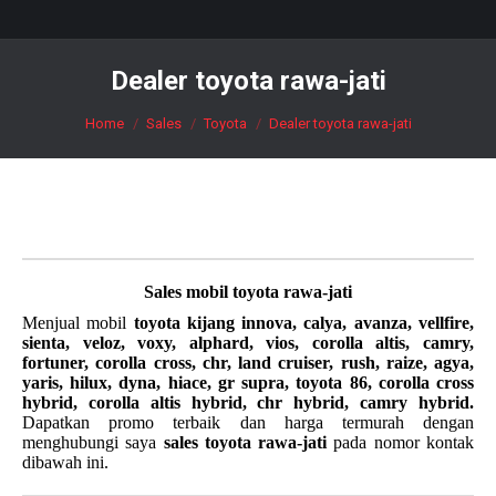
Dealer toyota rawa-jati
You are here:
Home
Sales
Toyota
Dealer toyota rawa-jati
Sales mobil
toyota rawa-jati
Menjual mobil
toyota kijang innova, calya, avanza, vellfire,
sienta, veloz, voxy, alphard, vios, corolla altis, camry,
fortuner, corolla cross, chr, land cruiser, rush, raize, agya,
yaris, hilux, dyna, hiace, gr supra, toyota 86, corolla cross
hybrid, corolla altis hybrid, chr hybrid, camry hybrid.
Dapatkan promo terbaik dan harga termurah dengan
menghubungi saya
sales toyota rawa-jati
pada nomor kontak
dibawah ini.