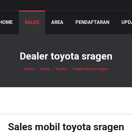
HOME
SALES
AREA
PENDAFTARAN
UPD
Dealer toyota sragen
You are here:
Home
Sales
Toyota
Dealer toyota sragen
Sales mobil
toyota sragen