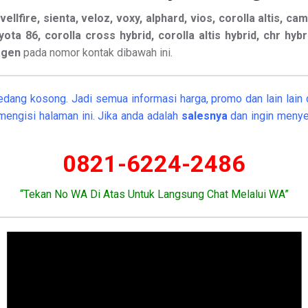
ellfire, sienta, veloz, voxy, alphard, vios, corolla altis, cam
oyota 86, corolla cross hybrid, corolla altis hybrid, chr hyb
agen
pada nomor kontak dibawah ini.
edang kosong. Jadi semua informasi harga, promo dan lain lain d
mengisi halaman ini. Jika anda adalah
salesnya
dan ingin menye
0821-6224-2486
“Tekan No WA Di Atas Untuk Langsung Chat Melalui WA”