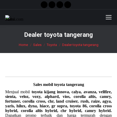
Facebook
X
Instagram
YouTube
Search:
page
page
page
page
opens
opens
opens
opens
in
in
in
in
new
new
new
new
Dealer toyota tangerang
window
window
window
window
You are here:
Home
Sales
Toyota
Dealer toyota tangerang
Sales mobil
toyota tangerang
Menjual mobil
toyota kijang innova, calya, avanza, vellfire,
sienta, veloz, voxy, alphard, vios, corolla altis, camry,
fortuner, corolla cross, chr, land cruiser, rush, raize, agya,
yaris, hilux, dyna, hiace, gr supra, toyota 86, corolla cross
hybrid, corolla altis hybrid, chr hybrid, camry hybrid.
Dapatkan promo terbaik dan harga termurah dengan