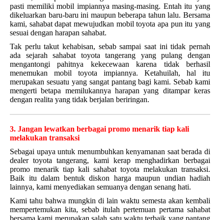
pasti memiliki mobil impiannya masing-masing. Entah itu yang
dikeluarkan baru-baru ini maupun beberapa tahun lalu. Bersama
kami, sahabat dapat mewujudkan mobil toyota apa pun itu yang
sesuai dengan harapan sahabat.
Tak perlu takut kehabisan, sebab sampai saat ini tidak pernah
ada sejarah sahabat toyota tangerang yang pulang dengan
mengantongi pahitnya kekecewaan karena tidak berhasil
menemukan mobil toyota impiannya. Ketahuilah, hal itu
merupakan sesuatu yang sangat pantang bagi kami. Sebab kami
mengerti betapa memilukannya harapan yang ditampar keras
dengan realita yang tidak berjalan beriringan.
3. Jangan lewatkan berbagai promo menarik tiap kali
melakukan transaksi
Sebagai upaya untuk menumbuhkan kenyamanan saat berada di
dealer toyota tangerang, kami kerap menghadirkan berbagai
promo menarik tiap kali sahabat toyota melakukan transaksi.
Baik itu dalam bentuk diskon harga maupun undian hadiah
lainnya, kami menyediakan semuanya dengan senang hati.
Kami tahu bahwa mungkin di lain waktu semesta akan kembali
mempertemukan kita, sebab itulah pertemuan pertama sahabat
bersama kami merupakan salah satu waktu terbaik yang pantang