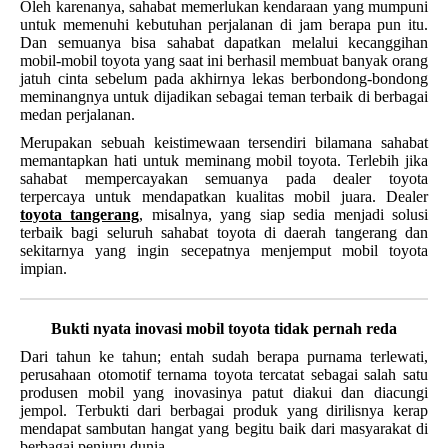
Oleh karenanya, sahabat memerlukan kendaraan yang mumpuni
untuk memenuhi kebutuhan perjalanan di jam berapa pun itu.
Dan semuanya bisa sahabat dapatkan melalui kecanggihan
mobil-mobil toyota yang saat ini berhasil membuat banyak orang
jatuh cinta sebelum pada akhirnya lekas berbondong-bondong
meminangnya untuk dijadikan sebagai teman terbaik di berbagai
medan perjalanan.
Merupakan sebuah keistimewaan tersendiri bilamana sahabat
memantapkan hati untuk meminang mobil toyota. Terlebih jika
sahabat mempercayakan semuanya pada dealer toyota
terpercaya untuk mendapatkan kualitas mobil juara. Dealer
toyota tangerang
, misalnya, yang siap sedia menjadi solusi
terbaik bagi seluruh sahabat toyota di daerah tangerang dan
sekitarnya yang ingin secepatnya menjemput mobil toyota
impian.
Bukti nyata inovasi mobil toyota tidak pernah reda
Dari tahun ke tahun; entah sudah berapa purnama terlewati,
perusahaan otomotif ternama toyota tercatat sebagai salah satu
produsen mobil yang inovasinya patut diakui dan diacungi
jempol. Terbukti dari berbagai produk yang dirilisnya kerap
mendapat sambutan hangat yang begitu baik dari masyarakat di
berbagai penjuru dunia.