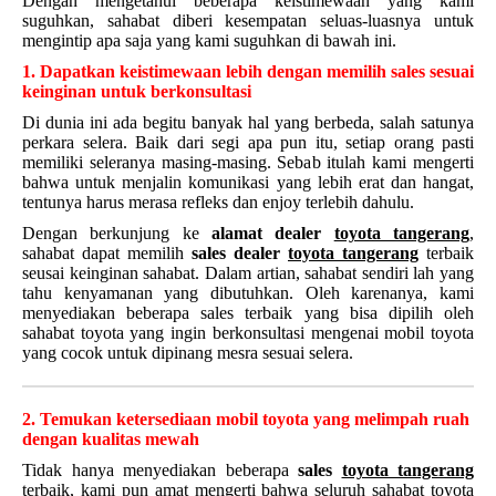
Dengan mengetahui beberapa keistimewaan yang kami
suguhkan, sahabat diberi kesempatan seluas-luasnya untuk
mengintip apa saja yang kami suguhkan di bawah ini.
1. Dapatkan keistimewaan lebih dengan memilih sales sesuai
keinginan untuk berkonsultasi
Di dunia ini ada begitu banyak hal yang berbeda, salah satunya
perkara selera. Baik dari segi apa pun itu, setiap orang pasti
memiliki seleranya masing-masing. Sebab itulah kami mengerti
bahwa untuk menjalin komunikasi yang lebih erat dan hangat,
tentunya harus merasa refleks dan enjoy terlebih dahulu.
Dengan berkunjung ke
alamat dealer
toyota tangerang
,
sahabat dapat memilih
sales dealer
toyota tangerang
terbaik
seusai keinginan sahabat. Dalam artian, sahabat sendiri lah yang
tahu kenyamanan yang dibutuhkan. Oleh karenanya, kami
menyediakan beberapa sales terbaik yang bisa dipilih oleh
sahabat toyota yang ingin berkonsultasi mengenai mobil toyota
yang cocok untuk dipinang mesra sesuai selera.
2. Temukan ketersediaan mobil toyota yang melimpah ruah
dengan kualitas mewah
Tidak hanya menyediakan beberapa
sales
toyota tangerang
terbaik, kami pun amat mengerti bahwa seluruh sahabat toyota