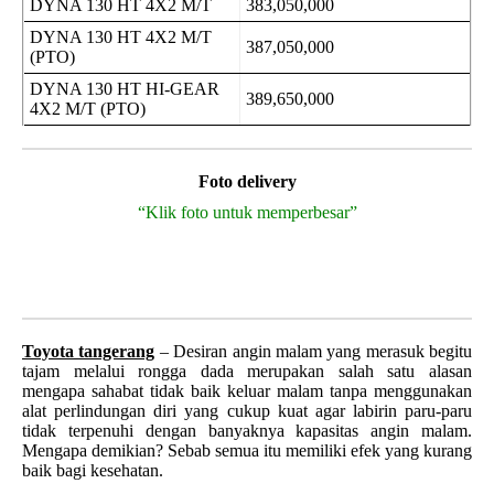
DYNA 130 HT 4X2 M/T
383,050,000
DYNA 130 HT 4X2 M/T
387,050,000
(PTO)
DYNA 130 HT HI-GEAR
389,650,000
4X2 M/T (PTO)
Foto delivery
“Klik foto untuk memperbesar”
Toyota tangerang
– Desiran angin malam yang merasuk begitu
tajam melalui rongga dada merupakan salah satu alasan
mengapa sahabat tidak baik keluar malam tanpa menggunakan
alat perlindungan diri yang cukup kuat agar labirin paru-paru
tidak terpenuhi dengan banyaknya kapasitas angin malam.
Mengapa demikian? Sebab semua itu memiliki efek yang kurang
baik bagi kesehatan.