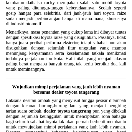
kembaran daihatsu rocky merupakan salah satu mobil toyota
yang paling ditunggu-tunggu keberadaannya. Seolah seperti
gosip hangat para selebritis, dari jauh-jauh hari toyota raize
sudah menjadi perbincangan hangat di mana-mana, khususnya
di industri otomotif.
Menariknya, masa penantian yang cukup lama ini dibayar tuntas
dengan spesifikasi toyota raize yang disuguhkan. Pasalnya, tidak
hanya juara perihal performa eksterior, tetapi sahabat pun akan
disuguhkan dengan sejumlah fitur unggulan yang mampu
menunjang kenyamanan serta keselamatan tatkala menikmati
indahnya perjalanan ibu kota. Hal inilah yang menjadi alasan
paling berat mengapa banyak orang tak perlu berpikir dua kali
untuk meminangnya.
Wujudkan mimpi perjalanan yang jauh lebih nyaman
bersama dealer toyota tangerang
Laksana desiran ombak yang menyusut hingga pesisir ditambah
dengan kicauan burung-burung laut yang menjadi pengiring
tarian suara ombak,
dealer
toyota tangerang
pun yang dibekali
dengan sejumlah keunggulan untuk menciptakan rona bahagia
bagi seluruh sahabat toyota tak akan pernah berhenti membantu
untuk mewujudkan mimpi perjalanan yang jauh lebih nyaman.