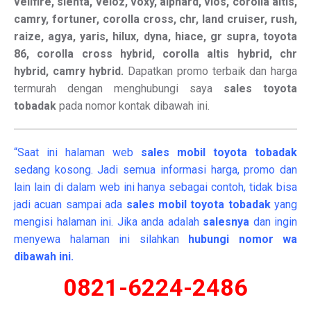
vellfire, sienta, veloz, voxy, alphard, vios, corolla altis,
camry, fortuner, corolla cross, chr, land cruiser, rush,
raize, agya, yaris, hilux, dyna, hiace, gr supra, toyota
86, corolla cross hybrid, corolla altis hybrid, chr
hybrid, camry hybrid.
Dapatkan promo terbaik dan harga
termurah dengan menghubungi saya
sales toyota
tobadak
pada nomor kontak dibawah ini.
“Saat ini halaman web
sales
mobil
toyota tobadak
sedang kosong. Jadi semua informasi harga, promo dan
lain lain di dalam web ini hanya sebagai contoh, tidak bisa
jadi acuan sampai ada
sales mobil toyota tobadak
yang
mengisi halaman ini. Jika anda adalah
salesnya
dan ingin
menyewa halaman ini silahkan
hubungi nomor wa
dibawah ini.
0821-6224-2486