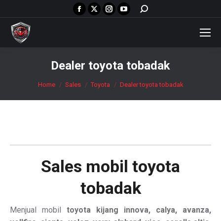
Facebook
X
Instagram
YouTube
Search:
page
page
page
page
opens
opens
opens
opens
in
in
in
in
new
new
new
new
Dealer toyota tobadak
window
window
window
window
You are here:
Home
Sales
Toyota
Dealer toyota tobadak
Sales mobil
toyota
tobadak
Menjual mobil
toyota kijang innova, calya, avanza,