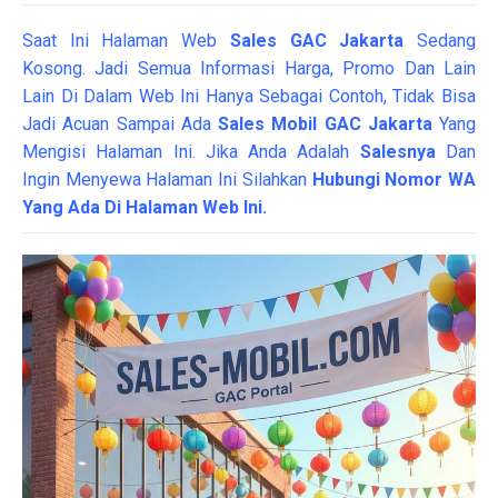
Saat Ini Halaman Web
Sales
GAC Jakarta
Sedang
Kosong. Jadi Semua Informasi Harga, Promo Dan Lain
Lain Di Dalam Web Ini Hanya Sebagai Contoh, Tidak Bisa
Jadi Acuan Sampai Ada
Sales Mobil GAC Jakarta
Yang
Mengisi Halaman Ini. Jika Anda Adalah
Salesnya
Dan
Ingin Menyewa Halaman Ini Silahkan
Hubungi Nomor WA
Yang Ada Di Halaman Web Ini.