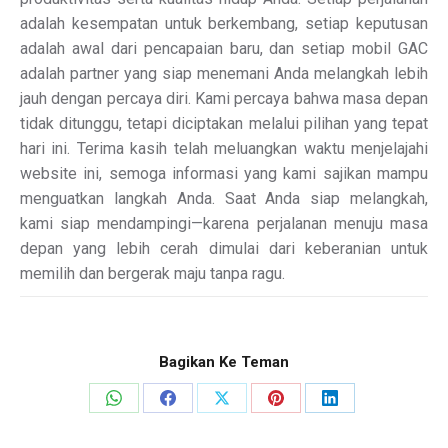
adalah kesempatan untuk berkembang, setiap keputusan
adalah awal dari pencapaian baru, dan setiap mobil GAC
adalah partner yang siap menemani Anda melangkah lebih
jauh dengan percaya diri. Kami percaya bahwa masa depan
tidak ditunggu, tetapi diciptakan melalui pilihan yang tepat
hari ini. Terima kasih telah meluangkan waktu menjelajahi
website ini, semoga informasi yang kami sajikan mampu
menguatkan langkah Anda. Saat Anda siap melangkah,
kami siap mendampingi—karena perjalanan menuju masa
depan yang lebih cerah dimulai dari keberanian untuk
memilih dan bergerak maju tanpa ragu.
Bagikan Ke Teman
Share
Share
Share
Share
Share
on
on
on
on
on